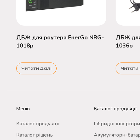
ДБЖ для роутера EnerGo NRG-
ДБЖ для
1018p
1036p
Читати далі
Читати 
Меню
Каталог продукції
Каталог продукції
Гібридні інвертори
Каталог рішень
Акумуляторні батар