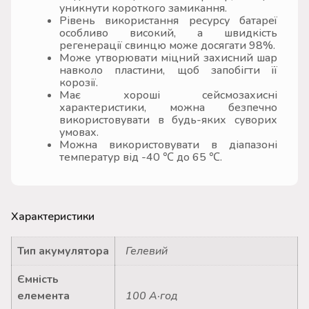
уникнути короткого замикання.
Рівень використання ресурсу батареї
особливо високий, а швидкість
регенерації свинцю може досягати 98%.
Може утворювати міцний захисний шар
навколо пластини, щоб запобігти її
корозії.
Має хороші сейсмозахисні
характеристики, можна безпечно
використовувати в будь-яких суворих
умовах.
Можна використовувати в діапазоні
температур від -40 ℃ до 65 ℃.
Характеристики
Тип акумулятора
Гелевий
Ємність
елемента
100 А·год